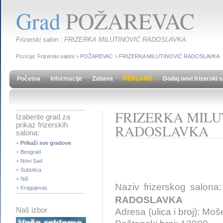
Grad
POŽAREVAC
Frizerski salon : FRIZERKA MILUTINOVIĆ RADOSLAVKA
Pozicija:
Frizerski saloni
>
POŽAREVAC
>
FRIZERKA MILUTINOVIĆ RADOSLAVKA
Početna
Informacije
Zabava
REKLAME
Dodaj novi frizerski 
FRIZERKA MILU
Izaberite grad za
prikaz frizerskih
RADOSLAVKA
salona:
+
Prikaži sve gradove
+
Beograd
+
Novi Sad
+
Subotica
+
Niš
Naziv frizerskog salona
+
Kragujevac
RADOSLAVKA
Naš izbor
Adresa (ulica i broj): Mo