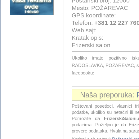
Poštanski broj: 12000
Mesto: POŽAREVAC
GPS koordinate:
Telefon:
+381 12 227 76
Web sajt:
Kratak opis:
Frizerski salon
Ukoliko imate pozitivno 
RADOSLAVKA, POŽAREVAC, stavi
facebooku:
Naša preporuka:
Poštovani posetioci, vlasnici fr
podatke, ukoliko su netačni ili 
Pomozite da
FrizerskiSaloni.
podacima. Poželjno je da Frize
provere podataka. Hvala na sarad