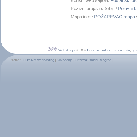
Korisni web sajtovi:
Poštanski b
Pozivni brojevi u Srbiji /
Pozivni
Mapa.in.rs:
POŽAREVAC mapa
s
Web dizajn
2010 ©
Frizerski saloni
|
Izrada sajta
,
gra
Partneri:
EUtelNet webhosting
|
Sokobanja
|
Frizerski saloni Beograd
|